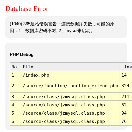
Database Error
(1040) 365建站错误警告：连接数据库失败，可能的原
因：1、数据库密码不对; 2、mysql未启动。
PHP Debug
No.
File
Line
1
/index.php
14
2
/source/function/function_extend.php
324
3
/source/class/jzmysql.class.php
211
4
/source/class/jzmysql.class.php
62
5
/source/class/jzmysql.class.php
94
6
/source/class/jzmysql.class.php
76