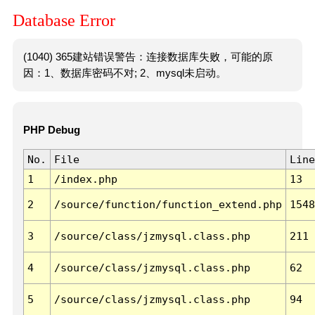
Database Error
(1040) 365建站错误警告：连接数据库失败，可能的原
因：1、数据库密码不对; 2、mysql未启动。
PHP Debug
No.
File
Line
1
/index.php
13
2
/source/function/function_extend.php
1548
3
/source/class/jzmysql.class.php
211
4
/source/class/jzmysql.class.php
62
5
/source/class/jzmysql.class.php
94