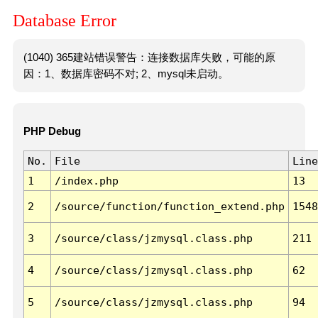
Database Error
(1040) 365建站错误警告：连接数据库失败，可能的原
因：1、数据库密码不对; 2、mysql未启动。
PHP Debug
No.
File
Line
1
/index.php
13
2
/source/function/function_extend.php
1548
3
/source/class/jzmysql.class.php
211
4
/source/class/jzmysql.class.php
62
5
/source/class/jzmysql.class.php
94